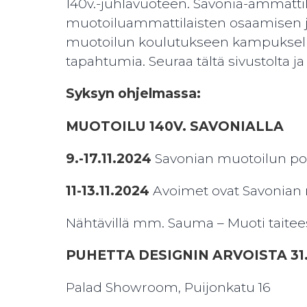
140v.-juhlavuoteen. Savonia-ammat
muotoiluammattilaisten osaamisen j
muotoilun koulutukseen kampukselle
tapahtumia. Seuraa tältä sivustolta j
Syksyn ohjelmassa:
MUOTOILU 140V. SAVONIALLA
9.-17.11.2024
Savonian muotoilun po
11-13.11.2024
Avoimet ovat Savonian 
Nähtävillä mm. Sauma – Muoti taitee
PUHETTA DESIGNIN ARVOISTA
31
Palad Showroom, Puijonkatu 16