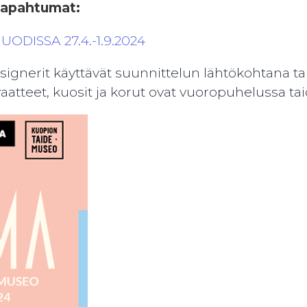
tapahtumat:
ODISSA 27.4.-1.9.2024
signerit käyttävät suunnittelun lähtökohtana t
et vaatteet, kuosit ja korut ovat vuoropuheluss