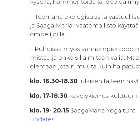
kysellä, kommentoida ja ideoida (myö
– Teemana ekologisuus ja vastuullisu
ja Saaga Maria -vaatemallisto käyttää 
ompelijoilla.
– Puheissa myös vanhempien oppimispr
mistä….ja onko sillä mitään väliä. Ma
olemaan jotain muuta kuin halpatuot
klo. 16.30-18.30
julkisen taiteen nä
klo. 17-18.30
Kävelykierros kulttuurin
klo. 19- 20.15
SaagaMaria Yoga tunti 
updates