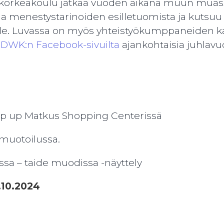
tikorkeakoulu jatkaa vuoden aikana muun muas
a menestystarinoiden esilletuomista ja kutsu
. Luvassa on myös yhteistyökumppaneiden kans
a
DWK:n Facebook-sivuilta
ajankohtaisia juhlavu
p up Matkus Shopping Centerissä
muotoilussa.
ssa – taide muodissa -näyttely
.10.2024