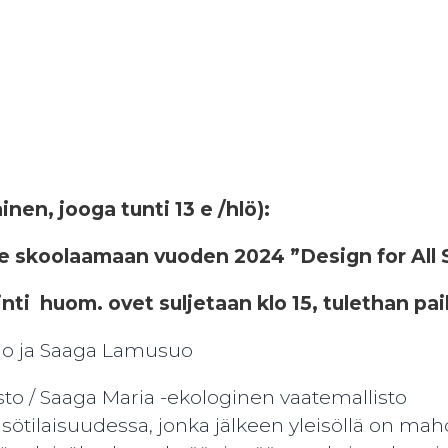
inen, jooga tunti 13 e /hlö):
ule skoolaamaan vuoden 2024 ”Design for All 
inti huom. ovet suljetaan klo 15, tulethan pai
uo ja Saaga Lamusuo
to / Saaga Maria -ekologinen vaatemallisto
ötilaisuudessa, jonka jälkeen yleisöllä on mahd