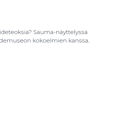
aideteoksia? Sauma-näyttelyssä
a taidemuseon kokoelmien kanssa.