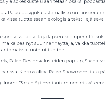
s yleisökeskustelu äänitetään osaksi podcastia
us. Palad designkalustemallisto on lanseerannu
kaikissa tuotteissaan ekologisia tekstiilejä sekä 
osessi lapselta ja lapsen kodinperintö: kuka o
ailma kaipaa nyt suunnannäyttäjiä, vaikka tuott
antomaissa tuotetut tuotteet.
yttely, Palad Designkalusteiden pop-up, Saaga 
 parissa. Kierros alkaa Palad Showroomilta ja p
(Huom: 13 e / hlö) ilmottautuminen etukäteen: