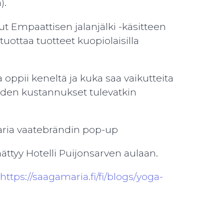
).
t Empaattisen jalanjälki -käsitteen
tuottaa tuotteet kuopiolaisilla
ppii keneltä ja kuka saa vaikutteita
eiden kustannukset tulevatkin
Maria vaatebrändin pop-up
äättyy Hotelli Puijonsarven aulaan.
https://saagamaria.fi/fi/blogs/yoga-