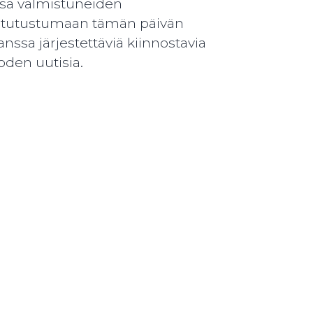
sa valmistuneiden
u tutustumaan tämän päivän
sa järjestettäviä kiinnostavia
oden uutisia.