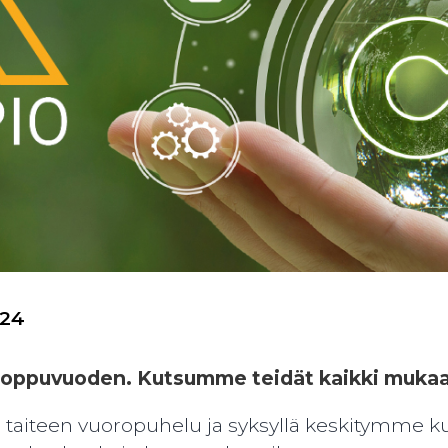
024
loppuvuoden. Kutsumme teidät kaikki mukaa
 taiteen vuoropuhelu ja syksyllä keskitymme 