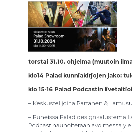
torstai 31.10. ohjelma (muutoin ilma
klo14 Palad kunniakirjojen jako: t
klo 15-16 Palad Podcastin livetaltio
– Keskustelijoina Partanen & Lamus
– Puheissa Palad designkalustemallis
Podcast nauhoitetaan avoimessa yleis