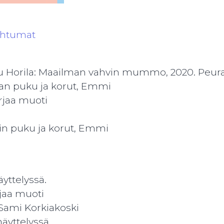
ahtumat
erttu Horila: Maailman vahvin mummo, 2020. Peur
uran puku ja korut, Emmi
rjaa muoti
rtin puku ja korut, Emmi
äyttelyssä.
jaa muoti
sa Sami Korkiakoski
näyttelyssä.