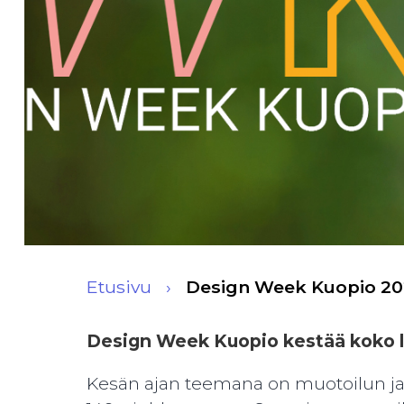
Etusivu
Design Week Kuopio 2
Design Week Kuopio kestää koko 
Kesän ajan teemana on muotoilun ja