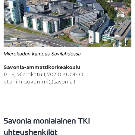
Microkadun kampus Savilahdessa
Savonia-ammattikorkeakoulu
PL 6, Microkatu 1, 70210 KUOPIO
etunimi.sukunimi@savonia.fi
Savonia monialainen TKI
yhteyshenkilöt