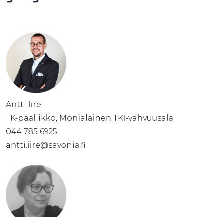
Antti Iire
TK-päällikkö, Monialainen TKI-vahvuusala
044 785 6925
antti.iire@savonia.fi