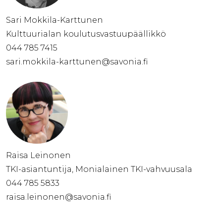
Sari Mokkila-Karttunen
Kulttuurialan koulutusvastuupäällikkö
044 785 7415
sari.mokkila-karttunen@savonia.fi
Raisa Leinonen
TKI-asiantuntija, Monialainen TKI-vahvuusala
044 785 5833
raisa.leinonen@savonia.fi