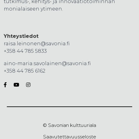
tutkimus-, kehitys- ja innovaatiotoiminnan
monialaiseen ytimeen.
Yhteystiedot
raisa.leinonen@savonia.fi
+358 44 785 5833
aino-maria.savolainen@savonia.fi
+358 44 785 6162
© Savonian kulttuuriala
Saavutettavuusseloste