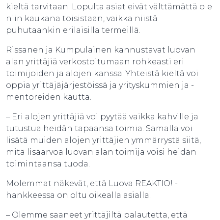
kieltä tarvitaan. Lopulta asiat eivät välttämättä ole
niin kaukana toisistaan, vaikka niistä
puhutaankin erilaisilla termeillä.
Rissanen ja Kumpulainen kannustavat luovan
alan yrittäjiä verkostoitumaan rohkeasti eri
toimijoiden ja alojen kanssa. Yhteistä kieltä voi
oppia yrittäjäjärjestöissä ja yrityskummien ja -
mentoreiden kautta.
– Eri alojen yrittäjiä voi pyytää vaikka kahville ja
tutustua heidän tapaansa toimia. Samalla voi
lisätä muiden alojen yrittäjien ymmärrystä siitä,
mitä lisäarvoa luovan alan toimija voisi heidän
toimintaansa tuoda.
Molemmat näkevät, että Luova REAKTIO! -
hankkeessa on oltu oikealla asialla.
– Olemme saaneet yrittäjiltä palautetta, että