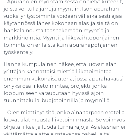
– Apurahojen myöntämisessä on tietyt kriteerit,
joista voi tulla jarruja myyntiin. Ison apurahan
vuoksi yritystoiminta voidaan väliaikaisesti ajaa
käytännössä lähes kokonaan alas, ja sieltä on
hankala nousta taas tekemään myyntiä ja
markkinointia. Myynti ja liikevaihtopohjainen
toiminta on erilaista kuin apurahapohjainen
työskentely.
Hanna Kumpulainen näkee, että luovan alan
yrittäjän kannattaisi miettiä liiketoimintaa
enemmän kokonaisuutena, jossa apurahakausi
on yksi osa liiketoimintaa, projekti, jonka
loppumiseen varaudutaan hyvissä ajoin
suunnittelulla, budjetoinnilla ja myynnillä.
– Olen miettinyt sitä, onko aina tarpeen erotella
luovat alat muusta liiketoiminnasta. Se voi myös
ohjata liikaa ja luoda turhia rajoja. Asiakashan ei
välttämättä ajattele ostavansa palvelua tai