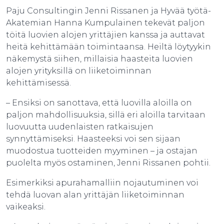
Paju Consultingin Jenni Rissanen ja Hyvää työtä-
Akatemian Hanna Kumpulainen tekevät paljon
töitä luovien alojen yrittäjien kanssa ja auttavat
heitä kehittämään toimintaansa. Heiltä löytyykin
näkemystä siihen, millaisia haasteita luovien
alojen yrityksillä on liiketoiminnan
kehittämisessä.
– Ensiksi on sanottava, että luovilla aloilla on
paljon mahdollisuuksia, sillä eri aloilla tarvitaan
luovuutta uudenlaisten ratkaisujen
synnyttämiseksi. Haasteeksi voi sen sijaan
muodostua tuotteiden myyminen – ja ostajan
puolelta myös ostaminen, Jenni Rissanen pohtii.
Esimerkiksi apurahamalliin nojautuminen voi
tehdä luovan alan yrittäjän liiketoiminnan
vaikeaksi.