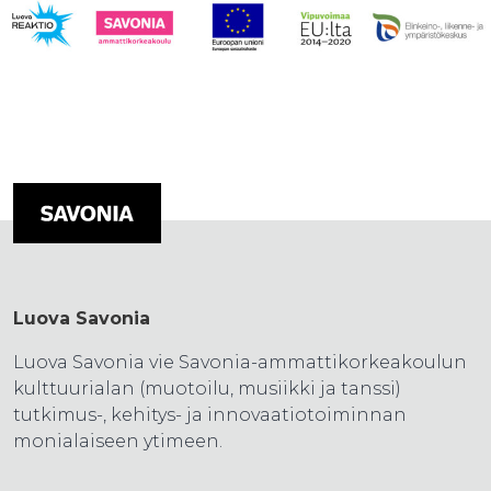
Luova Savonia
Luova Savonia vie Savonia-ammattikorkeakoulun
kulttuurialan (muotoilu, musiikki ja tanssi)
tutkimus-, kehitys- ja innovaatiotoiminnan
monialaiseen ytimeen.