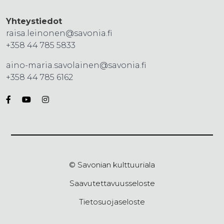
Yhteystiedot
raisa.leinonen@savonia.fi
+358 44 785 5833
aino-maria.savolainen@savonia.fi
+358 44 785 6162
© Savonian kulttuuriala
Saavutettavuusseloste
Tietosuojaseloste