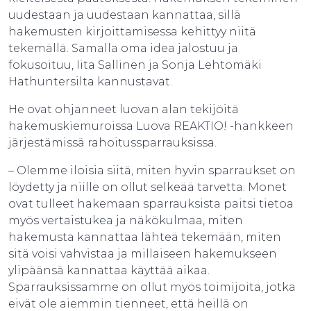
uudestaan ja uudestaan kannattaa, sillä
hakemusten kirjoittamisessa kehittyy niitä
tekemällä. Samalla oma idea jalostuu ja
fokusoituu, Iita Sallinen ja Sonja Lehtomäki
Hathuntersilta kannustavat.
He ovat ohjanneet luovan alan tekijöitä
hakemuskiemuroissa Luova REAKTIO! -hankkeen
järjestämissä rahoitussparrauksissa.
– Olemme iloisia siitä, miten hyvin sparraukset on
löydetty ja niille on ollut selkeää tarvetta. Monet
ovat tulleet hakemaan sparrauksista paitsi tietoa
myös vertaistukea ja näkökulmaa, miten
hakemusta kannattaa lähteä tekemään, miten
sitä voisi vahvistaa ja millaiseen hakemukseen
ylipäänsä kannattaa käyttää aikaa.
Sparrauksissamme on ollut myös toimijoita, jotka
eivät ole aiemmin tienneet, että heillä on