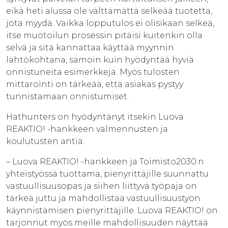
eikä heti alussa ole välttämättä selkeää tuotetta,
jota myydä. Vaikka lopputulos ei olisikaan selkeä,
itse muotoilun prosessin pitäisi kuitenkin olla
selvä ja sitä kannattaa käyttää myynnin
lähtökohtana, samoin kuin hyödyntää hyviä
onnistuneita esimerkkejä. Myös tulosten
mittarointi on tärkeää, että asiakas pystyy
tunnistamaan onnistumiset.
Hathunters on hyödyntänyt itsekin Luova
REAKTIO! -hankkeen valmennusten ja
koulutusten antia.
– Luova REAKTIO! -hankkeen ja Toimisto2030:n
yhteistyössä tuottama, pienyrittäjille suunnattu
vastuullisuusopas ja siihen liittyvä työpaja on
tärkeä juttu ja mahdollistaa vastuullisuustyön
käynnistämisen pienyrittäjille. Luova REAKTIO! on
tarjonnut myös meille mahdollisuuden näyttää