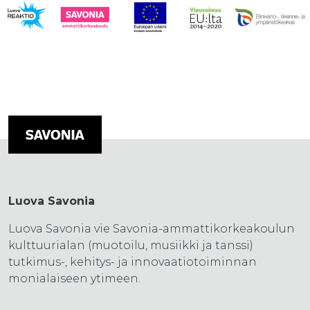
Luova Savonia
Luova Savonia vie Savonia-ammattikorkeakoulun
kulttuurialan (muotoilu, musiikki ja tanssi)
tutkimus-, kehitys- ja innovaatiotoiminnan
monialaiseen ytimeen.