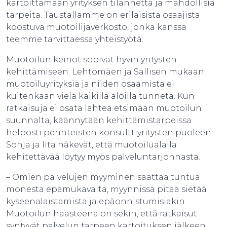
kartoittamaan yrityksen tilannetta ja mahdollisia
tarpeita. Taustallamme on erilaisista osaajista
koostuva muotoilijaverkosto, jonka kanssa
teemme tarvittaessa yhteistyötä.
Muotoilun keinot sopivat hyvin yritysten
kehittämiseen. Lehtomäen ja Sallisen mukaan
muotoiluyrityksiä ja niiden osaamista ei
kuitenkaan vielä kaikilla aloilla tunneta. Kun
ratkaisuja ei osata lähteä etsimään muotoilun
suunnalta, käännytään kehittämistarpeissa
helposti perinteisten konsulttiyritysten puoleen.
Sonja ja Iita näkevät, että muotoilualalla
kehitettävää löytyy myös palveluntarjonnasta.
– Omien palvelujen myyminen saattaa tuntua
monesta epämukavalta, myynnissä pitää sietää
kyseenalaistamista ja epäonnistumisiakin.
Muotoilun haasteena on sekin, että ratkaisut
syntyvät palvelun tarpeen kartoituksen jälkeen,