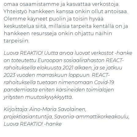
omaa osaamistamme ja kasvattaa verkostoja.
Yhteistyö hankkeen kanssa onkin ollut antoisaa.
Olemme käyneet puolin ja toisin hyvää
keskustelua siitä, millaisia tarpeita kentällä on ja
hankkeen resursseja onkin ohjattu näihin
tarpeisiin.
Luova REAKTIO! Uutta arvoa luovat verkostot -hanke
on toteutettu Euroopan sosiaalirahaston REACT-
rahoituksella elokuusta 2021 alkaen, ja se jatkuu
2023 vuoden marraskuun loppuun. REACT-
rahoituksella tuetaan nimenomaan Covid-19
pandemiasta eniten kärsineiden toimialojen
yritysten muutoskyvykkyyttä.
Kirjoittaja:
Aino-Maria Savolainen,
projektiasiantuntija, Savonia-ammattikorkeakoulu,
Luova REAKTIO! -hanke