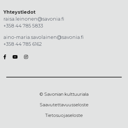
Yhteystiedot
raisa.leinonen@savonia.fi
+358 44 785 5833
aino-maria.savolainen@savonia.fi
+358 44 785 6162
© Savonian kulttuuriala
Saavutettavuusseloste
Tietosuojaseloste