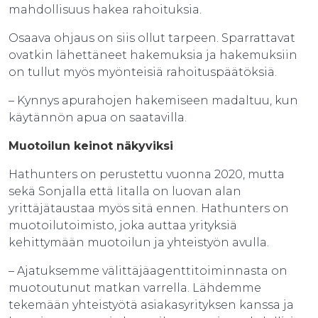
mahdollisuus hakea rahoituksia.
Osaava ohjaus on siis ollut tarpeen. Sparrattavat
ovatkin lähettäneet hakemuksia ja hakemuksiin
on tullut myös myönteisiä rahoituspäätöksiä.
– Kynnys apurahojen hakemiseen madaltuu, kun
käytännön apua on saatavilla.
Muotoilun keinot näkyviksi
Hathunters on perustettu vuonna 2020, mutta
sekä Sonjalla että Iitalla on luovan alan
yrittäjätaustaa myös sitä ennen. Hathunters on
muotoilutoimisto, joka auttaa yrityksiä
kehittymään muotoilun ja yhteistyön avulla.
– Ajatuksemme välittäjäagenttitoiminnasta on
muotoutunut matkan varrella. Lähdemme
tekemään yhteistyötä asiakasyrityksen kanssa ja