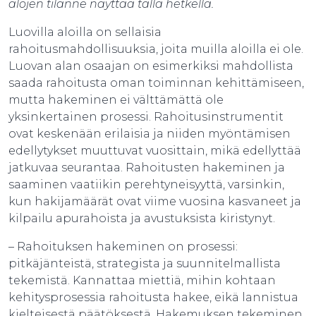
alojen tilanne näyttää tällä hetkellä.
Luovilla aloilla on sellaisia
rahoitusmahdollisuuksia, joita muilla aloilla ei ole.
Luovan alan osaajan on esimerkiksi mahdollista
saada rahoitusta oman toiminnan kehittämiseen,
mutta hakeminen ei välttämättä ole
yksinkertainen prosessi. Rahoitusinstrumentit
ovat keskenään erilaisia ja niiden myöntämisen
edellytykset muuttuvat vuosittain, mikä edellyttää
jatkuvaa seurantaa. Rahoitusten hakeminen ja
saaminen vaatiikin perehtyneisyyttä, varsinkin,
kun hakijamäärät ovat viime vuosina kasvaneet ja
kilpailu apurahoista ja avustuksista kiristynyt.
– Rahoituksen hakeminen on prosessi:
pitkäjänteistä, strategista ja suunnitelmallista
tekemistä. Kannattaa miettiä, mihin kohtaan
kehitysprosessia rahoitusta hakee, eikä lannistua
kielteisestä päätöksestä. Hakemuksen tekeminen