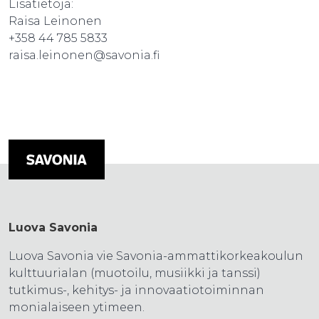
Lisätietoja:
Raisa Leinonen
+358 44 785 5833
raisa.leinonen@savonia.fi
Luova Savonia
Luova Savonia vie Savonia-ammattikorkeakoulun
kulttuurialan (muotoilu, musiikki ja tanssi)
tutkimus-, kehitys- ja innovaatiotoiminnan
monialaiseen ytimeen.