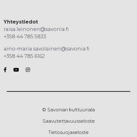
Yhteystiedot
raisa.leinonen@savonia.fi
+358 44 785 5833
aino-maria.savolainen@savonia.fi
+358 44 785 6162
© Savonian kulttuuriala
Saavutettavuusseloste
Tietosuojaseloste