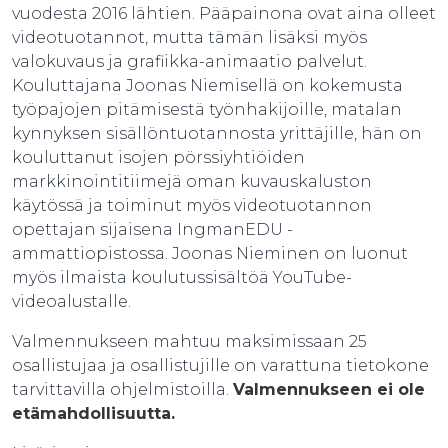
vuodesta 2016 lähtien. Pääpainona ovat aina olleet
videotuotannot, mutta tämän lisäksi myös
valokuvaus ja grafiikka-animaatio palvelut.
Kouluttajana Joonas Niemisellä on kokemusta
työpajojen pitämisestä työnhakijoille, matalan
kynnyksen sisällöntuotannosta yrittäjille, hän on
kouluttanut isojen pörssiyhtiöiden
markkinointitiimejä oman kuvauskaluston
käytössä ja toiminut myös videotuotannon
opettajan sijaisena IngmanEDU -
ammattiopistossa. Joonas Nieminen on luonut
myös ilmaista koulutussisältöä YouTube-
videoalustalle.
Valmennukseen mahtuu maksimissaan 25
osallistujaa ja osallistujille on varattuna tietokone
tarvittavilla ohjelmistoilla.
Valmennukseen ei ole
etämahdollisuutta.