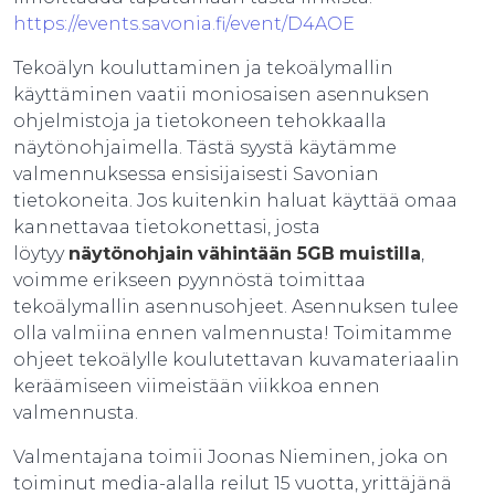
https://events.savonia.fi/event/D4AOE
Tekoälyn kouluttaminen ja tekoälymallin
käyttäminen vaatii moniosaisen asennuksen
ohjelmistoja ja tietokoneen tehokkaalla
näytönohjaimella. Tästä syystä käytämme
valmennuksessa ensisijaisesti Savonian
tietokoneita. Jos kuitenkin haluat käyttää omaa
kannettavaa tietokonettasi, josta
löytyy
näytönohjain
vähintään 5GB
muistilla
,
voimme erikseen pyynnöstä toimittaa
tekoälymallin asennusohjeet. Asennuksen tulee
olla valmiina ennen valmennusta! Toimitamme
ohjeet tekoälylle koulutettavan kuvamateriaalin
keräämiseen viimeistään viikkoa ennen
valmennusta.
Valmentajana toimii Joonas Nieminen, joka on
toiminut media-alalla reilut 15 vuotta, yrittäjänä