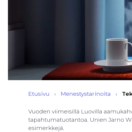
Etusivu
Menestystarinoita
Tek
Vuoden viimeisillä Luovilla aamukahv
tapahtumatuotantoa. Unien Jarno Wuor
esimerkkejä.