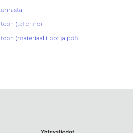
htumasta
toon (tallenne)
oon (materiaalit ppt ja pdf)
Yhteystiedot