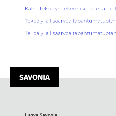
Katso tekoälyn tekemä kooste tapa
Tekoälyllä lisäarvoa tapahtumatuotan
Tekoälyllä lisäarvoa tapahtumatuotant
Luova Savonia