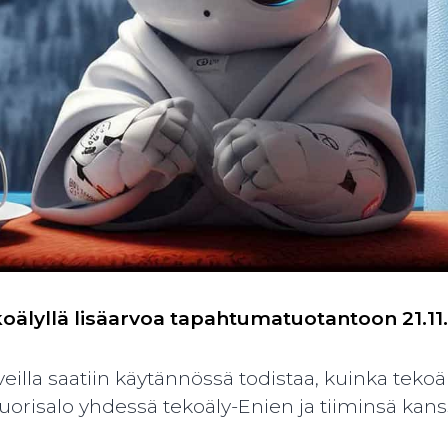
oälyllä lisäarvoa tapahtumatuotantoon 21.11.2
eilla saatiin käytännössä todistaa, kuinka teko
isalo yhdessä tekoäly-Enien ja tiiminsä kanssa