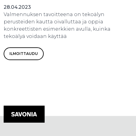
28.04.2023
Valmennuksen tavoitteena on tekoälyn
perusteiden kautta oivalluttaa ja oppia
konkreettisten esimerkkien avulla, kuinka
tekoälyä voidaan käyttää
ILMOITTAUDU