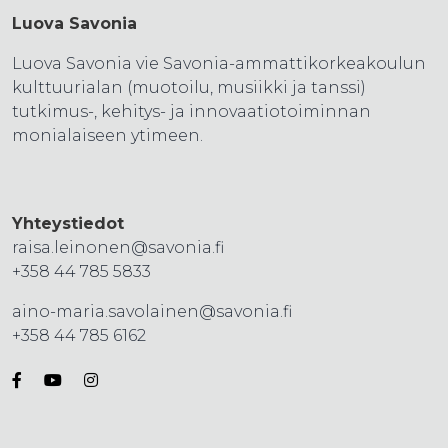
Luova Savonia
Luova Savonia vie Savonia-ammattikorkeakoulun
kulttuurialan (muotoilu, musiikki ja tanssi)
tutkimus-, kehitys- ja innovaatiotoiminnan
monialaiseen ytimeen.
Yhteystiedot
raisa.leinonen@savonia.fi
+358 44 785 5833
aino-maria.savolainen@savonia.fi
+358 44 785 6162